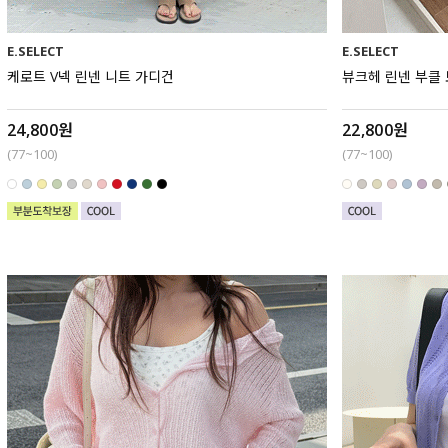
E.SELECT
E.SELECT
케로트 V넥 린넨 니트 가디건
뷰크헤 린넨 부클
24,800원
22,800원
(77~100)
(77~100)