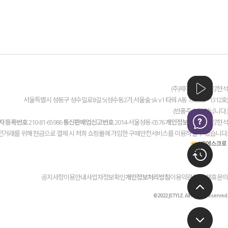
(주)제이스타일 / 강현석
서울특별시 성동구 성수일로8길 5(성수동2가,서울숲 sk v1 타워 A동 1308호~1312호)
(반품주소가 아닙니다.)
자 등록번호
210-81-65986
통신판매업신고번호
2014-서울성동-0576
개인정보관리책임
강현석
전거래를 위해 현금으로 결제 시 저희 쇼핑몰에 가입한 구매안전서비스를 이용하실 수 있습니다.
공지사항
이용안내
사업자정보확인
개인정보처리방침
이용약관
도매/제휴문의
©2022 JSTYLE. All rights reserved.