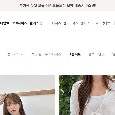
추가금 NO! 오늘주문 오늘도착 보장 배송서비스 🚚
타템🧡
110사이즈
플러스핏
티셔츠
팬츠
셔츠
원피스
니트
수영복
체보기
전체보기
전체보기
전체보기
전체보기
전체보기
전체보기
전체보기
전체보기
전
시/나시
MADE
아우터
티셔츠
쿨팬츠
신상
MADE
MADE
MADE
라우스/티셔츠
상의
상의
롱티셔츠
일상팬츠
셔츠
신상
썸머 니트
애슬레져
름니트
하의
하의
티블라우스
데님
뷔스티에
미니
가디건·집업
스윔웨어
점
캡나시/나시
셔츠/블라우스/티셔츠
여름니트
슬랙스/팬츠
스/팬츠
원피스
원피스
맨투맨/후디
코튼
블라우스
미디/롱
니트웨어
ETC
원피스
액티브웨어
폴라
슬랙스
뷔스티에/레이어드
오버핏 니트
세트
ETC
민소매/나시
숏츠
하객룩
데일리 니트
크롭
트레이닝
페스티벌/바캉스
반팔
밴딩팬츠
셀프웨딩
긴팔
길이별
38INCH~