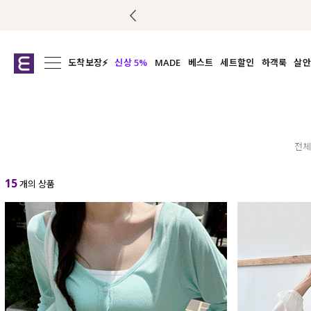
도착보장⚡
신상 5%
MADE
베스트
세트할인
하객룩
살안
전체보기
전체보기
전체보기
전
익스클루시브
코디세트
상의
캡나
아우터
1&1
하의
셔츠/블
티셔츠
여름코디추천
원피스
여
전체
니트
슬랙
15
개의 상품
블라우스
원피스
팬츠
스커트
액티브웨어
언더웨어
ACC