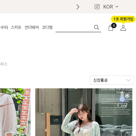
KOR
1초 회원가입
0
아우터
스커트
언더웨어
코디템
체보기
전체보기
전체보기
전체보기
로그인
가디건
롱
보정웨어
MADE
회원가입
자켓
데님
브라
신상
마이페이지
퍼/집업
린넨
팬티
벨트
원피스
코트
미니/미디
인견
슈즈
신상품순
패딩
팬츠 스커트
나시/속바지
백
파자마
쥬얼리
ETC
액세서리
세트
양말/스타킹
세트