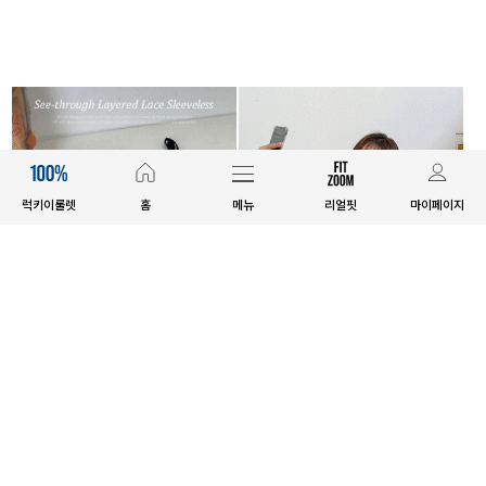
럭키이룰렛
홈
메뉴
리얼핏
마이페이지
E.SELECT
E.SELECT
플로테 시스루 레이어드 레이스 나
프메튜 레이어드 배색 나시
시