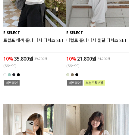
액티브
아우터
E.SELECT
E.SELECT
스커트
트윌프 배색 홀터 나시 티셔츠 SET
나헬트 홀터 나시 물결 티셔츠 SET
언더웨어/파자마
10%
35,800원
10%
21,800원
39,700원
24,200원
(66~99)
(66~99)
코디템
FIT ZOOM