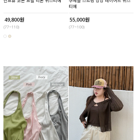
안프휴 코튼 프릴 리본 뷔스티에
쿠제플 스트링 캉캉 레이어드 뷔스
티에
49,800원
55,000원
(77~110)
(77~100)