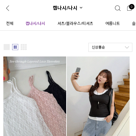
캡나시/나시
0
0
1초 회원가입
로그인
전체
캡나시/나시
셔츠/블라우스/티셔츠
여름니트
슬
ENG
TW
신상품순
콘텐츠
리뷰 & 혜택
플러스핏
회원혜택
입
JP
CATEGORY
COMMUNITY
도착보장⚡
ALL
인플루언서 pick!
익스클루시브
신상 5%
아우터
베스트
티셔츠
MADE
니트