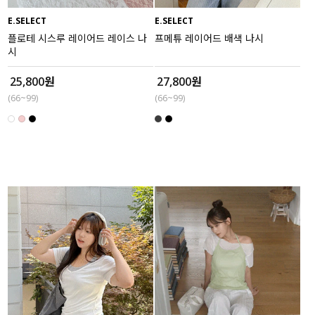
E.SELECT
E.SELECT
세트할인 ~30%
블라우스
플로테 시스루 레이어드 레이스 나
프메튜 레이어드 배색 나시
시
하객룩
원피스
25,800원
27,800원
살안타템
팬츠
(66~99)
(66~99)
110사이즈
스커트
플러스핏
액티브웨어
티셔츠
언더웨어
팬츠
ACC
셔츠
원피스
니트