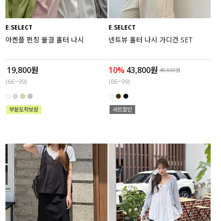
E.SELECT
E.SELECT
아켄플 펀칭 물결 홀터 나시
넨트뷰 홀터 나시 가디건 SET
19,800원
10%
43,800원
48,600원
(66~99)
(66~99)