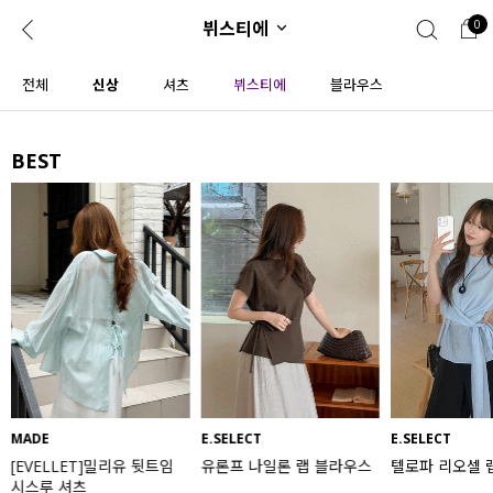
뷔스티에
0
0
1초 회원가입
로그인
전체
신상
셔츠
뷔스티에
블라우스
ENG
TW
BEST
콘텐츠
리뷰 & 혜택
플러스핏
회원혜택
입
JP
CATEGORY
COMMUNITY
도착보장⚡
ALL
인플루언서 pick!
익스클루시브
신상 5%
아우터
베스트
티셔츠
MADE
E.SELECT
E.SELECT
[EVELLET]밀리유 뒷트임
유론프 나일론 랩 블라우스
텔로파 리오셀 
MADE
니트
시스루 셔츠