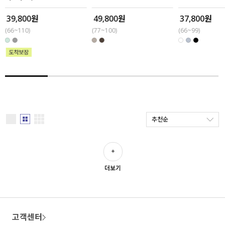
39,800원
49,800원
37,800원
세트할인 ~30%
블라우스
(66~110)
(77~100)
(66~99)
하객룩
원피스
살안타템
팬츠
110사이즈
스커트
플러스핏
액티브웨어
추천순
티셔츠
언더웨어
팬츠
ACC
더보기
셔츠
원피스
고객센터
니트