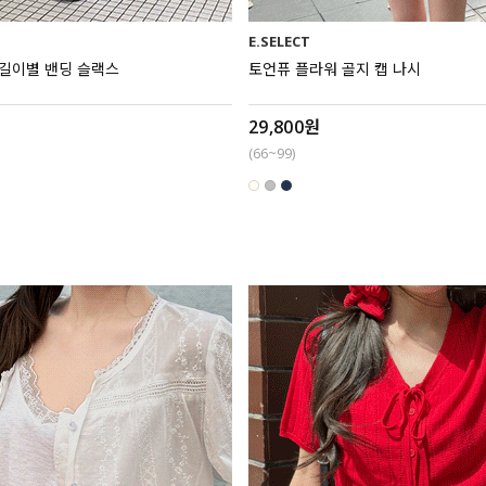
E.SELECT
 길이별 밴딩 슬랙스
토언퓨 플라워 골지 캡 나시
29,800원
(66~99)