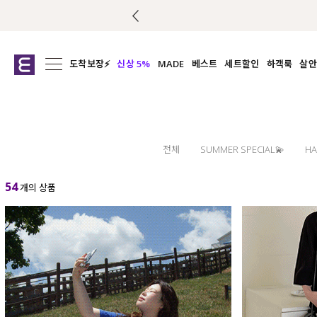
도착보장⚡
신상 5%
MADE
베스트
세트할인
하객룩
살안
전체보기
전체보기
전체보기
전
익스클루시브
코디세트
상의
캡나
아우터
1&1
하의
셔츠/블
티셔츠
여름코디추천
원피스
여
전체
SUMMER SPECIAL💫
HA
니트
슬랙
54
개의 상품
블라우스
원피스
팬츠
스커트
액티브웨어
언더웨어
ACC