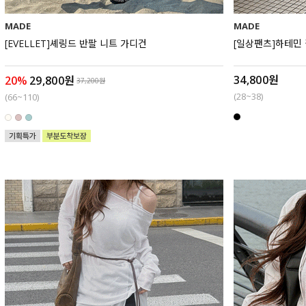
MADE
MADE
[EVELLET]셰링드 반팔 니트 가디건
[일상팬츠]하테민
34,800원
20%
29,800원
37,200원
(28~38)
(66~110)