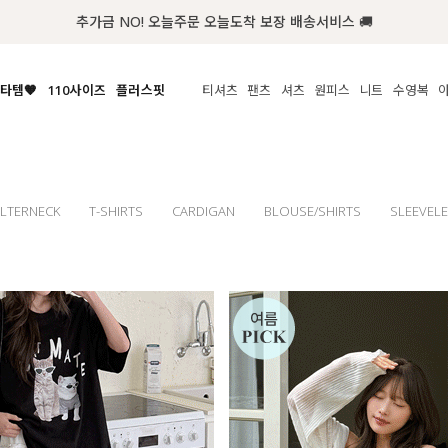
첫구매 한정 인기상품 100원~
타템🧡
110사이즈
플러스핏
티셔츠
팬츠
셔츠
원피스
니트
수영복
체보기
전체보기
전체보기
전체보기
전체보기
전체보기
전체보기
전체보기
전체보기
전
시/나시
MADE
아우터
티셔츠
쿨팬츠
신상
MADE
MADE
MADE
라우스/티셔츠
상의
상의
롱티셔츠
일상팬츠
셔츠
신상
썸머 니트
애슬레져
름니트
하의
하의
티블라우스
데님
뷔스티에
미니
가디건·집업
스윔웨어
점
LTERNECK
T-SHIRTS
CARDIGAN
BLOUSE/SHIRTS
SLEEVEL
스/팬츠
원피스
원피스
맨투맨/후디
코튼
블라우스
미디/롱
니트웨어
ETC
원피스
액티브웨어
폴라
슬랙스
뷔스티에/레이어드
오버핏 니트
세트
ETC
민소매/나시
숏츠
하객룩
데일리 니트
크롭
트레이닝
페스티벌/바캉스
반팔
밴딩팬츠
셀프웨딩
긴팔
길이별
38INCH~