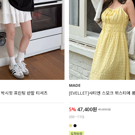
MADE
에뷰 박시핏 프린팅 반팔 티셔츠
[EVELLET]샤티엔 스모크 뷔스티에
5%
47,400원
49,800원
(66~110)