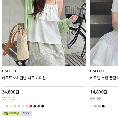
E.SELECT
E.SELECT
케로트 V넥 린넨 니트 가디건
케로덴 스판 굴림
24,800원
14,800원
(77~100)
(66~99)