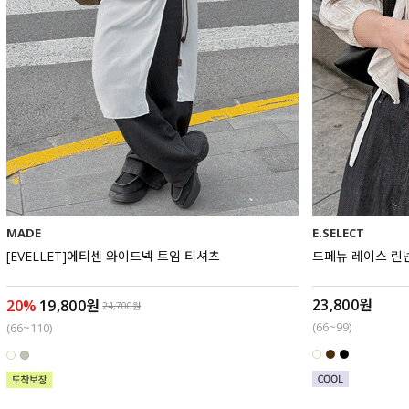
MADE
E.SELECT
[EVELLET]에티센 와이드넥 트임 티셔츠
드페뉴 레이스 린
23,800원
20%
19,800원
24,700원
(66~99)
(66~110)