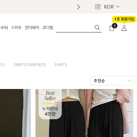
KOR
1초 회원가입
0
아우터
스커트
언더웨어
코디템
체보기
전체보기
전체보기
전체보기
로그인
가디건
롱
보정웨어
MADE
회원가입
자켓
데님
브라
신상
마이페이지
퍼/집업
린넨
팬티
벨트
ESS
SKIRTS/ONEPIECE
PANTS
코트
미니/미디
인견
슈즈
추천순
패딩
팬츠 스커트
나시/속바지
백
파자마
쥬얼리
ETC
액세서리
세트
양말/스타킹
세트