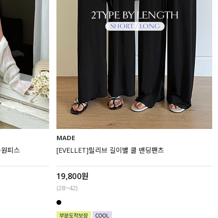
MADE
 롱원피스
[EVELLET]릴리브 길이별 쿨 밴딩팬츠
19,800원
(28~42)