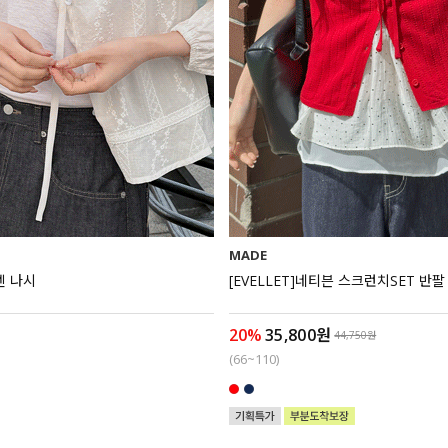
MADE
넨 나시
[EVELLET]네티븐 스크런치SET 반
20%
35,800원
44,750원
(66~110)