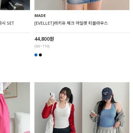
MADE
나시 SET
[EVELLET]러키유 체크 아일렛 티블라우스
44,800원
(66~110)