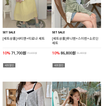
액티브
아우터
스커트
SET SALE
SET SALE
[세트상품]샤티엔+티로나 세트
[세트상품]루니텐+스이렌+소르딘
언더웨어/파자마
세트
코디템
10%
71,700원
10%
86,800원
79,600원
96,400원
FIT ZOOM