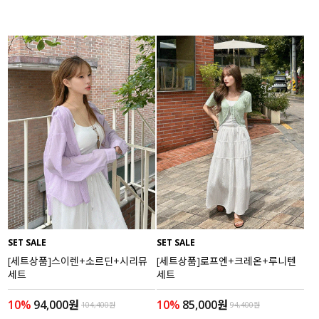
SET SALE
SET SALE
[세트상품]스이렌+소르딘+시리뮤
[세트상품]로프엔+크레온+루니텐
세트
세트
10%
94,000원
10%
85,000원
104,400원
94,400원