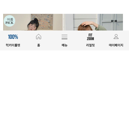
럭키이룰렛
홈
메뉴
리얼핏
마이페이지
SET SALE
SET SALE
[세트상품]샤티엔+티로나 세트
[세트상품]루니텐+스이렌+소르딘
세트
10%
71,700원
10%
86,800원
79,600원
96,400원