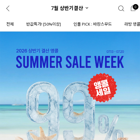
7월 상반기결산
0
0
1초 회원가입
로그인
전체
반값특가! [50%이상]
인플 PICK : 바캉스무드
라방 앵
ENG
TW
콘텐츠
리뷰 & 혜택
플러스핏
회원혜택
입
JP
CATEGORY
COMMUNITY
도착보장⚡
ALL
인플루언서 pick!
익스클루시브
신상 5%
아우터
베스트
티셔츠
MADE
니트