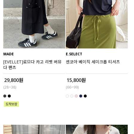
MADE
E.SELECT
[EVELLET]로므다 카고 리벳 버뮤
센코아 베이직 세미크롭 티셔츠
다 팬츠
29,800원
15,800원
(28~38)
(66~99)