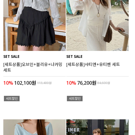
SET SALE
SET SALE
[세트상품]오브인+블리유+나카밍
[세트상품]샤티엔+유티벤 세트
세트
10%
102,100원
10%
76,200원
113,400원
84,600원