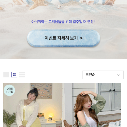
세트할인 ~30%
블라우스
하객룩
원피스
살안타템
팬츠
110사이즈
스커트
플러스핏
액티브웨어
티셔츠
언더웨어
추천순
팬츠
ACC
셔츠
원피스
니트