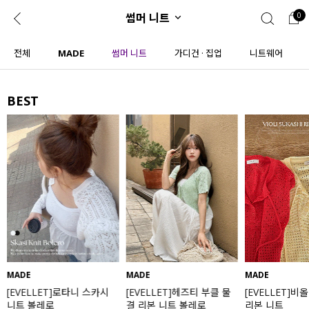
썸머 니트
0
0
1초 회원가입
로그인
전체
MADE
썸머 니트
가디건 · 집업
니트웨어
ENG
TW
BEST
콘텐츠
리뷰 & 혜택
플러스핏
회원혜택
입
JP
CATEGORY
COMMUNITY
도착보장⚡
ALL
인플루언서 pick!
익스클루시브
신상 5%
아우터
베스트
티셔츠
MADE
MADE
MADE
[EVELLET]로타니 스카시
[EVELLET]헤즈티 부클 물
[EVELLET]비
MADE
니트
니트 볼레로
결 리본 니트 볼레로
리본 니트