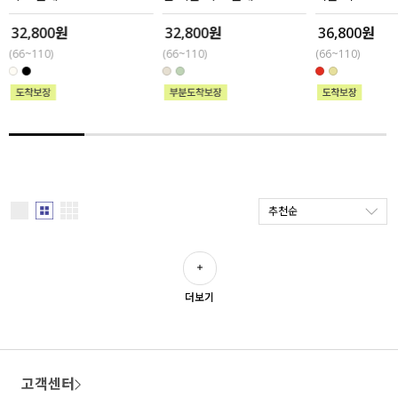
32,800원
32,800원
36,800원
세트할인 ~30%
블라우스
(66~110)
(66~110)
(66~110)
하객룩
원피스
살안타템
팬츠
110사이즈
스커트
플러스핏
액티브웨어
추천순
티셔츠
언더웨어
팬츠
ACC
더보기
셔츠
원피스
고객센터
니트