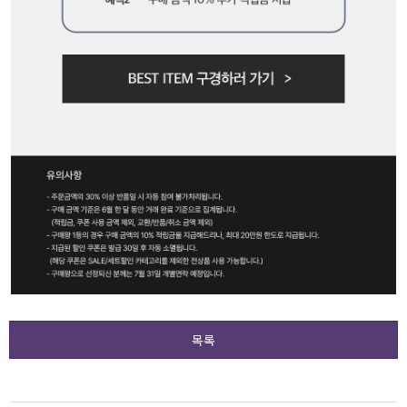
수영복
아우터
스커트
언더웨어/파자마
코디템
FIT ZOOM
목록