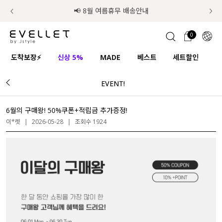
럭키 이룰렛 최대 30% OFF + 100% 당첨
📢 8월 여름휴무 배송안내
0
1초 회원가입
로그인
0
ENG
도착보장⚡
신상 5%
MADE
베스트
세트할인
하
TW
EVENT!
콘텐츠
리뷰 & 혜택
플러스핏
회원혜택
입
JP
CATEGORY
COMMUNITY
6월의 구매왕! 50%쿠폰+적립금 추가증정!
이*렛
|
2026-05-28
|
조회수 1924
도착보장⚡
ALL
인플루언서 pick!
익스클루시브
신상 5%
아우터
베스트
티셔츠
MADE
니트