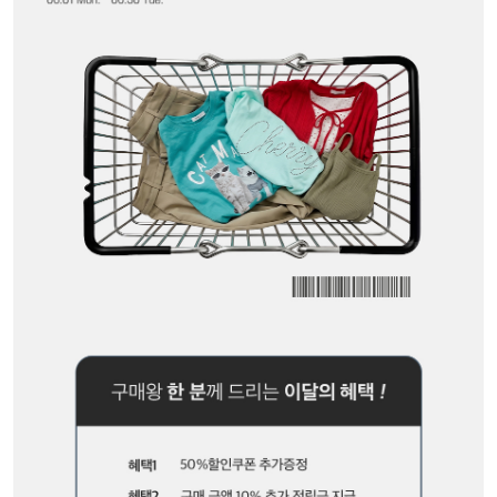
세트할인 ~30%
블라우스
하객룩
원피스
살안타템
팬츠
110사이즈
스커트
플러스핏
액티브웨어
티셔츠
언더웨어
팬츠
ACC
셔츠
원피스
니트