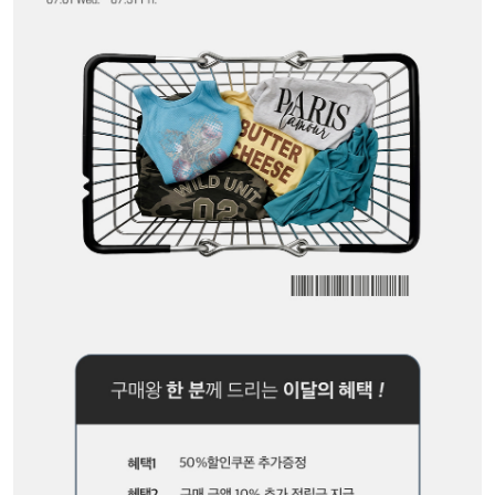
세트할인 ~30%
블라우스
하객룩
원피스
살안타템
팬츠
110사이즈
스커트
플러스핏
액티브웨어
티셔츠
언더웨어
팬츠
ACC
셔츠
원피스
니트