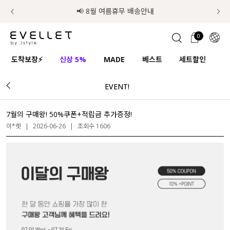
럭키 이룰렛 최대 30% OFF + 100% 당첨
📢 8월 여름휴무 배송안내
0
1초 회원가입
로그인
0
ENG
도착보장⚡
신상 5%
MADE
베스트
세트할인
하
TW
EVENT!
콘텐츠
리뷰 & 혜택
플러스핏
회원혜택
입
JP
CATEGORY
COMMUNITY
7월의 구매왕! 50%쿠폰+적립금 추가증정!
이*렛
|
2026-06-26
|
조회수 1606
도착보장⚡
ALL
인플루언서 pick!
익스클루시브
신상 5%
아우터
베스트
티셔츠
MADE
니트