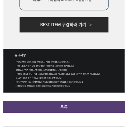
액티브
아우터
스커트
언더웨어/파자마
코디템
FIT ZOOM
목록