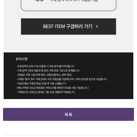
액티브
아우터
스커트
언더웨어/파자마
코디템
FIT ZOOM
목록