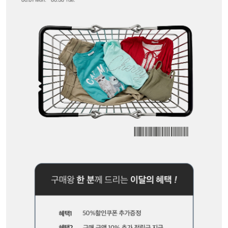
세트할인 ~30%
블라우스
하객룩
원피스
살안타템
팬츠
110사이즈
스커트
플러스핏
액티브웨어
티셔츠
언더웨어
팬츠
ACC
셔츠
원피스
니트