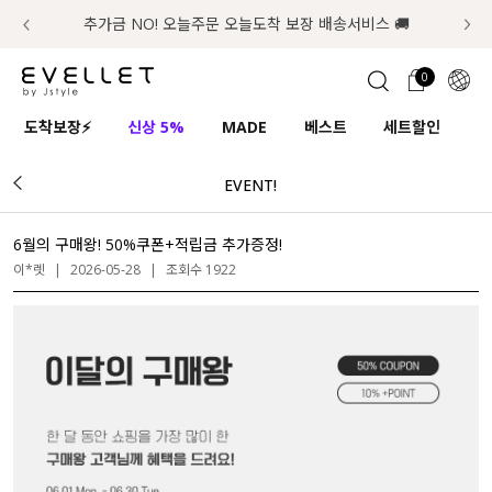
추가금 NO! 오늘주문 오늘도착 보장 배송서비스 🚚
럭키 이룰렛 최대 30% OFF + 100% 당첨
📢 8월 여름휴무 배송안내
0
1초 회원가입
로그인
0
ENG
도착보장⚡
신상 5%
MADE
베스트
세트할인
하
TW
EVENT!
콘텐츠
리뷰 & 혜택
플러스핏
회원혜택
입
JP
CATEGORY
COMMUNITY
6월의 구매왕! 50%쿠폰+적립금 추가증정!
이*렛
|
2026-05-28
|
조회수 1922
도착보장⚡
ALL
인플루언서 pick!
익스클루시브
신상 5%
아우터
베스트
티셔츠
MADE
니트