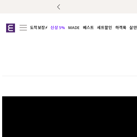
도착보장⚡
신상 5%
MADE
베스트
세트할인
하객룩
살안
전체보기
전체보기
전체보기
전
익스클루시브
코디세트
상의
캡나
아우터
1&1
하의
셔츠/블
티셔츠
여름코디추천
원피스
여
니트
슬랙
블라우스
원피스
팬츠
스커트
액티브웨어
언더웨어
ACC