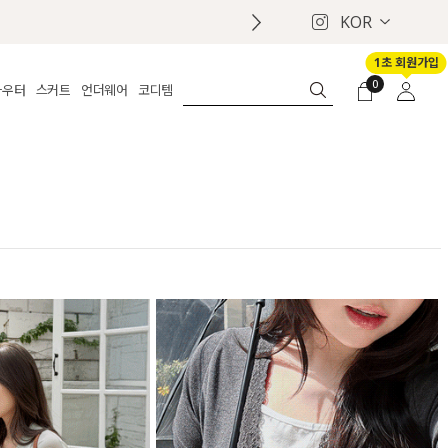
KOR
1초 회원가입
0
아우터
스커트
언더웨어
코디템
체보기
전체보기
전체보기
전체보기
로그인
가디건
롱
보정웨어
MADE
회원가입
자켓
데님
브라
신상
마이페이지
퍼/집업
린넨
팬티
벨트
코트
미니/미디
인견
슈즈
패딩
팬츠 스커트
나시/속바지
백
파자마
쥬얼리
ETC
액세서리
세트
양말/스타킹
세트