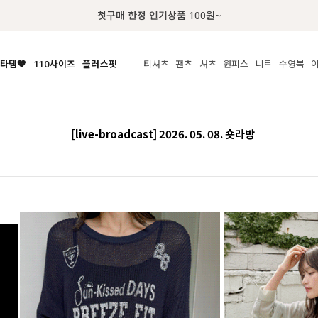
첫구매 한정 인기상품 100원~
타템🧡
110사이즈
플러스핏
티셔츠
팬츠
셔츠
원피스
니트
액티브
체보기
전체보기
전체보기
전체보기
전체보기
전체보기
전체보기
전체보기
전체보기
전
시/나시
MADE
아우터
티셔츠
쿨팬츠
신상
MADE
MADE
MADE
라우스/티셔츠
상의
상의
롱티셔츠
일상팬츠
셔츠
신상
썸머 니트
애슬레져
[live-broadcast] 2026. 05. 08. 숏라방
름니트
하의
하의
티블라우스
데님
뷔스티에
미니
가디건·집업
스윔웨어
점
스/팬츠
원피스
원피스
맨투맨/후디
코튼
블라우스
미디/롱
니트웨어
ETC
원피스
액티브웨어
폴라
슬랙스
뷔스티에/레이어드
오버핏 니트
세트
ETC
민소매/나시
숏츠
하객룩
데일리 니트
크롭
트레이닝
페스티벌/바캉스
반팔
밴딩팬츠
셀프웨딩
긴팔
길이별
38INCH~